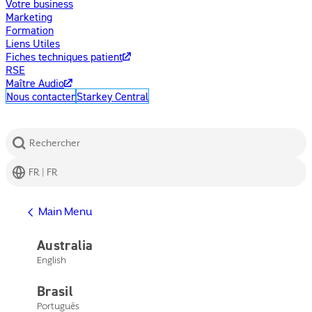
Votre business
Marketing
Formation
Liens Utiles
Fiches techniques patient
RSE
Maître Audio
Nous contacter
Starkey Central
Rechercher
FR | FR
Afficher l'aide
Main Menu
Centre d'assistance
Assistance produits
Australia
Nous contacter
English
Main Menu
Afficher l'aide
Brasil
Centre d'assistance
Assistance produits
Português