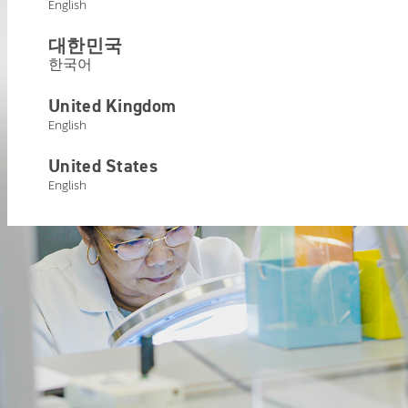
English
— et ce qui a fait de Starkey le
leader d'une meilleure audition.
대한민국
한국어
Voir la vidéo
United Kingdom
English
United States
English