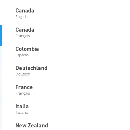
Nous contacter
Canada
English
Canada
Un parcours optimisé et simplifié : votre eStore évolue et
Français
devient désormais
Starkey Central
.
Colombia
Español
Commander
Deutschland
Deutsch
Utilisez Starkey Central pour
France
commander en ligne.
Français
Italia
Italiano
New Zealand