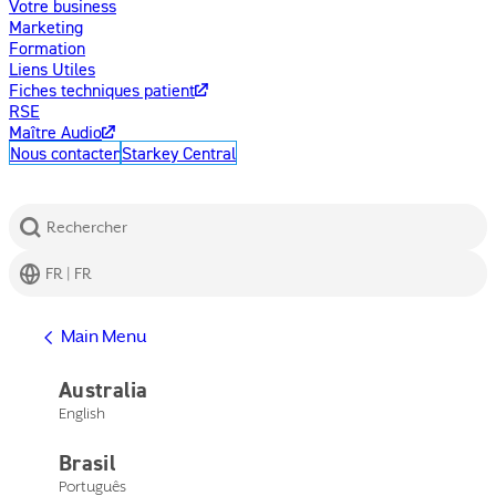
Votre business
Marketing
Formation
Liens Utiles
Fiches techniques patient
RSE
Maître Audio
Nous contacter
Starkey Central
Rechercher
FR | FR
Afficher l'aide
Main Menu
Centre d'assistance
Assistance produits
Australia
Nous contacter
English
Main Menu
Afficher l'aide
Brasil
Centre d'assistance
Assistance produits
Português