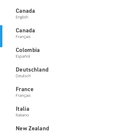
Nous contacter
Canada
English
Canada
Un parcours optimisé et simplifié : votre eStore évolue et
Français
devient désormais
Starkey Central
.
Colombia
Español
Deutschland
Deutsch
France
Français
Italia
Italiano
New Zealand