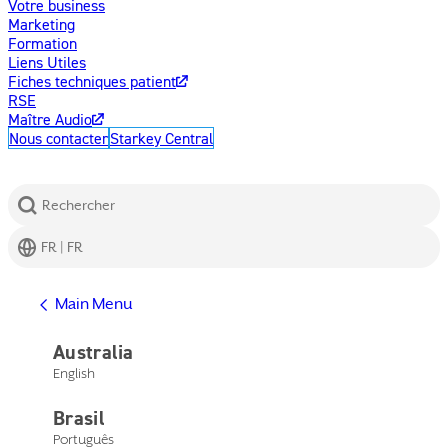
Votre business
Marketing
Formation
Liens Utiles
Fiches techniques patient
RSE
Maître Audio
Nous contacter
Starkey Central
Rechercher
FR | FR
Afficher l'aide
Main Menu
Centre d'assistance
Assistance produits
Australia
Nous contacter
English
Main Menu
Afficher l'aide
Brasil
Centre d'assistance
Assistance produits
Português