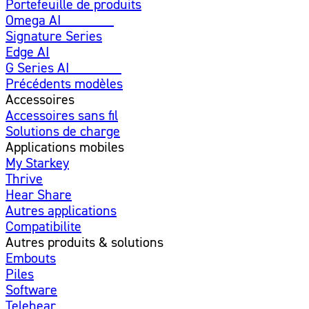
Portefeuille de produits
Omega AI
Amélioré
Signature Series
Edge AI
G Series AI
Nouveau
Précédents modèles
Accessoires
Accessoires sans fil
Solutions de charge
Applications mobiles
My Starkey
Thrive
Hear Share
Autres applications
Compatibilite
Autres produits & solutions
Embouts
Piles
Software
Telehear