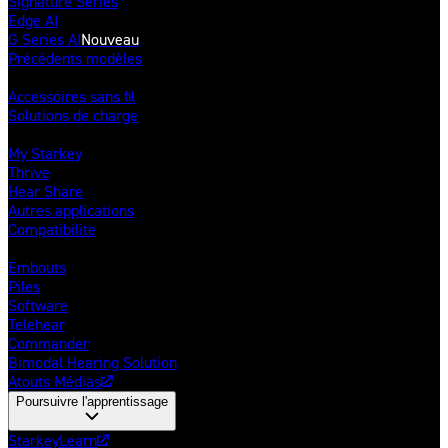
Signature Series
Edge AI
G Series AI
Nouveau
Précédents modèles
Accessoires
Accessoires sans fil
Solutions de charge
Applications mobiles
My Starkey
Thrive
Hear Share
Autres applications
Compatibilite
Autres produits & solutions
Embouts
Piles
Software
Telehear
Commander
Bimodal Hearing Solution
Atouts Médias
Poursuivre l'apprentissage
StarkeyLearn