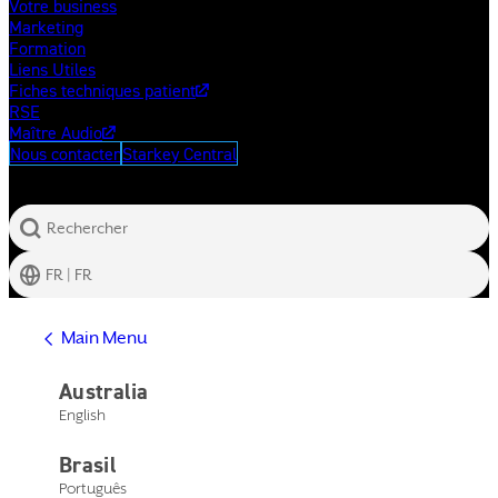
Votre business
Marketing
Formation
Liens Utiles
Fiches techniques patient
RSE
Maître Audio
Nous contacter
Starkey Central
Rechercher
FR | FR
Afficher l'aide
Main Menu
Centre d'assistance
Assistance produits
Australia
Nous contacter
English
Main Menu
Afficher l'aide
Brasil
Centre d'assistance
Assistance produits
Português