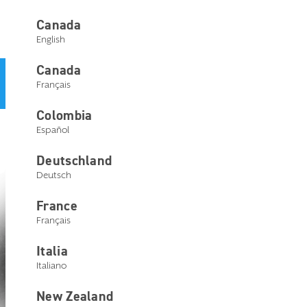
Nous contacter
Canada
English
Canada
Un parcours optimisé et simplifié : votre eStore évolue et
Français
devient désormais
Starkey Central
.
Colombia
Español
Deutschland
Deutsch
Signatu
DÉCOUVREZ
France
Français
Series
Italia
Italiano
New Zealand