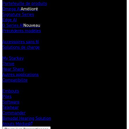
Portefeuille de produits
Omega AI
Amélioré
Signature Series
Edge AI
G Series AI
Nouveau
Précédents modèles
Accessoires
Accessoires sans fil
Solutions de charge
Applications mobiles
My Starkey
Thrive
Hear Share
Autres applications
Compatibilite
Autres produits & solutions
Embouts
Piles
Software
Telehear
Commander
Bimodal Hearing Solution
Atouts Médias