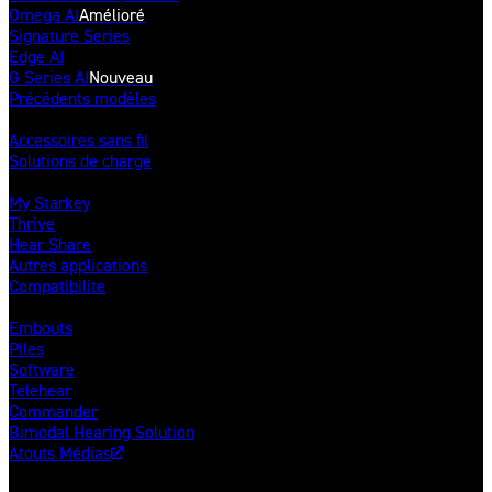
Omega AI
Amélioré
Signature Series
Edge AI
G Series AI
Nouveau
Précédents modèles
Accessoires
Accessoires sans fil
Solutions de charge
Applications mobiles
My Starkey
Thrive
Hear Share
Autres applications
Compatibilite
Autres produits & solutions
Embouts
Piles
Software
Telehear
Commander
Bimodal Hearing Solution
Atouts Médias