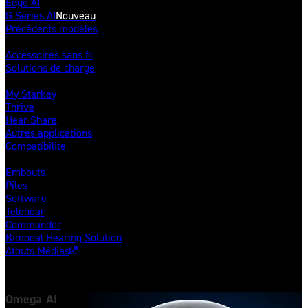
Edge AI
G Series AI
Nouveau
Précédents modèles
Accessoires
Accessoires sans fil
Solutions de charge
Applications mobiles
My Starkey
Thrive
Hear Share
Autres applications
Compatibilite
Autres produits & solutions
Embouts
Piles
Software
Telehear
Commander
Bimodal Hearing Solution
Atouts Médias
Omega AI