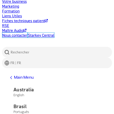
Votre business
Marketing
Formation
Liens Utiles
Fiches techniques patient
RSE
Maître Audio
Nous contacter
Starkey Central
Rechercher
FR | FR
Afficher l'aide
Main Menu
Centre d'assistance
Assistance produits
Australia
Nous contacter
English
Main Menu
Afficher l'aide
Brasil
Centre d'assistance
Assistance produits
Português