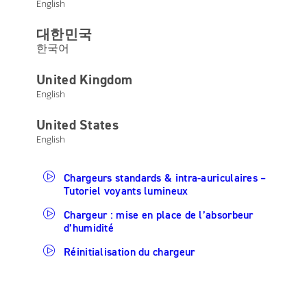
English
Mode d'emploi des chargeurs standards &
대한민국
intra-auriculaires
한국어
Mode d'emploi des chargeurs standards &
United Kingdom
intra-auriculaires Premium
English
QuickTIP Chargeurs standards & intra-
auriculaires
United States
Exigences d'expédition solutions
English
rechargeables lithium-ion
Chargeurs standards & intra-auriculaires –
Tutoriel voyants lumineux
Chargeur : mise en place de l’absorbeur
d’humidité
Réinitialisation du chargeur