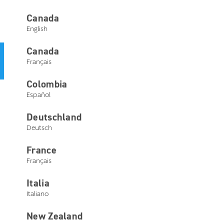
Nous contacter
Canada
English
Canada
Un parcours optimisé et simplifié : votre eStore évolue et
Français
devient désormais
Starkey Central
.
Colombia
Chargeurs
Commander maintenant
Español
standards
Deutschland
Deutsch
France
Français
Italia
Italiano
Documents d'accompagnement
New Zealand